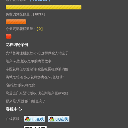
[ 8017 ]
免费浏览区数量：
[
0
]
今天更新花样数量：
花样纠纷案例
先销售再注册版权-小心这样做被人钻空子
绍兴-花型版权之争的离谱故事
布匹花样侵权遭起诉,被告喊冤枉称被钓鱼
纺城之惑 有多少花样游离在“灰色地带”
“被维权”的花样之痛
绕道去广东登记版权,现在到绍兴巨额索赔
原来是“原创”的门槛更高了
客服中心
在线客服：