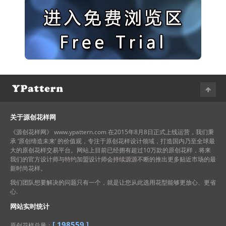
关于源创花样网
《源创花样网》 www.ypattern.com 在2015年8月8日正式上线运营，我们秉
承 ‘原创缔造未来’ 的价值观，专注于原创花样设计领域，打造国内乃至全球最
大的原创花样交易平台。网站上目前已经拥有超过10万款的原创花样，将来
我们的官方设计师与特约加盟设计师会持续源源不断的推出更多贴近市场的最
新时尚花样。
我们团队想要解决的问题只有一个，就是让您从此选用花型能够更放心、更省
心.
网站实时统计
[
198559
]
原创花样总量：