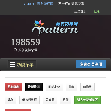
YPattern 源创花样网
- 不一样的数码花型
会员注册
登录
198559
原创花样总量
功能菜单
免费会员注册
热销花样
最新推荐
时尚花纹
抽象
动物纹
几何
佩兹利纹样
民族风
格仔
进入免费浏览区