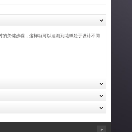
的关键步骤，这样就可以追溯到花样处于设计不同
证书图片，您可以下载该证书到电脑上保存。
面证明该花样最初出现在网络中的时间。
会员进行抗诉。如最终还是被裁决败诉的，只要向