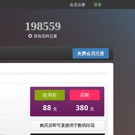
会员注册
登录
198559
原创花样总量
免费会员注册
使用权
买断
88
380
元
元
购买后即可直接用于数码印花