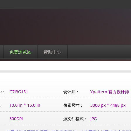
免费浏览区
帮助中心
e：
G7I3G151
设计师：
Ypattern 官方设计师
：
10.0 in * 15.0 in
像素尺寸：
3000 px * 4488 px
300DPI
源文件格式：
JPG